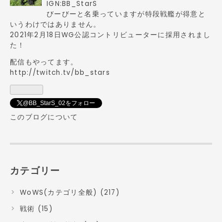
ログ
IGN:BB_StarS
Pro
びーびーと名乗っていますが特段戦艦が得意と
いうわけではありません。
2021年2月18日WG公認コントリビューターに採用されまし
た！
配信もやってます。
http://twitch.tv/bb_stars
@BB_StarS_02をフォロー
このブログについて
カテゴリー
WoWS(カテゴリ全般) (217)
戦術 (15)