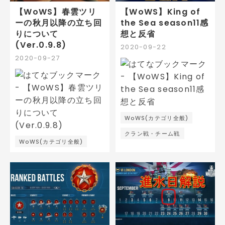
【WoWS】春雲ツリ
【WoWS】King of
ーの秋月以降の立ち回
the Sea season11感
りについて
想と反省
(Ver.0.9.8)
2020
-
09
-
22
2020
-
09
-
27
WoWS(カテゴリ全般)
クラン戦・チーム戦
WoWS(カテゴリ全般)